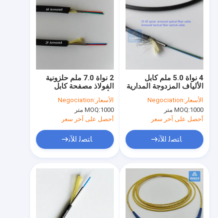
4 نواة 5.0 ملم كابل
2 نواة 7.0 ملم حلزونية
الألياف المزدوجة المدارية
الفولاذ مصفحة كابل
SM وضع واحد سترة TPU
الألياف العازلة الضيقة
الأسعار:
Negociation
الأسعار:
Negociation
سوداء عسكرية تكتيكية
الأسود LSZH FTTH
1000 متر
MOQ:
1000 متر
MOQ:
FTTA مقاوم للقوارض
أحصل على آخر سعر
أحصل على آخر سعر
ﺎﺘﺼﻟ ﺍﻶﻧ
ﺎﺘﺼﻟ ﺍﻶﻧ
منزل
المنتجات
أشرطة فيديو