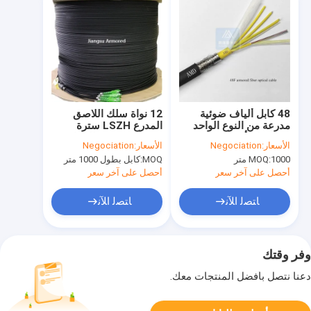
48 كابل ألياف ضوئية
12 نواة سلك اللاصق
مدرعة من النوع الواحد
المدرع LSZH سترة
10.5 ملم أسود TPU
مزدوجة FTTH المقاومة
الأسعار:
Negociation
الأسعار:
Negociation
مقاوم للقوارض
للقوارض
1000 متر
MOQ:
MOQ:
كابل بطول 1000 متر
أحصل على آخر سعر
أحصل على آخر سعر
ﺎﺘﺼﻟ ﺍﻶﻧ
ﺎﺘﺼﻟ ﺍﻶﻧ
وفر وقتك
دعنا نتصل بأفضل المنتجات معك.