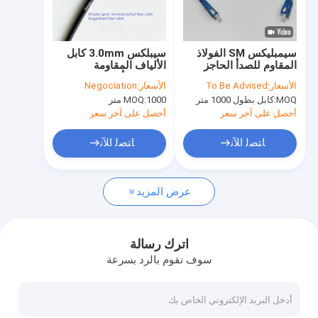
حول بنا
جولة في المعمل
سيمبليكس SM الفولاذ
سيبلكس 3.0mm كابل
المقاوم للصدأ الحاجز
الألياف المقاومة
ضبط الجودة
المدرع 3m SC UPC
للقوارض أسود LSZH
الأسعار:
To Be Advised
الأسعار:
Negociation
3.0mm السترة الصفراء
FTTH
MOQ:
كابل بطول 1000 متر
1000 متر
MOQ:
LSZH
اتصل بنا
أحصل على آخر سعر
أحصل على آخر سعر
أخبار
ﺎﺘﺼﻟ ﺍﻶﻧ
ﺎﺘﺼﻟ ﺍﻶﻧ
عرض المزيد
كابل الألياف البصرية المدرع
الحبل المزود بالألياف وذيل الخنزير
اترك رسالة
سوف نقوم بالرد بسرعة
MPO Patch Cord
سلك التصحيح CPRI لـ FTTA