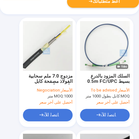
أعط متطلباتك
السلك المزود بالدرع
مزدوج 7.0 ملم سحابية
بسيط 0.5m FC/UPC
الفولاذ مصفحة كابل
Connector 3.0mm
الألياف الأسود LSZH
الأسعار:
To be advised
الأسعار:
Negociation
FTTA Patch Jumper
Blue LSZH FTTH
MOQ:
كابل بطول 1000 متر
1000 متر
MOQ:
مقاوم للنار
CPRI كابل الألياف
أحصل على آخر سعر
أحصل على آخر سعر
ﺎﺘﺼﻟ ﺍﻶﻧ
ﺎﺘﺼﻟ ﺍﻶﻧ