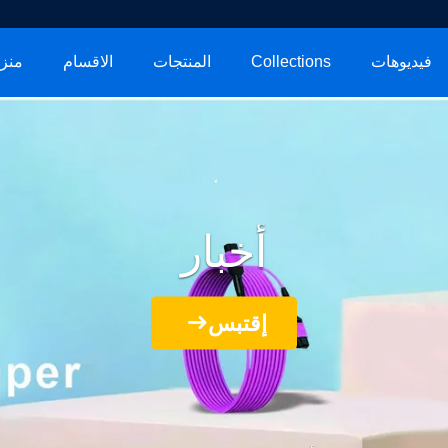
فيديوهات
Collections
المنتجات
الاقسام
منز
أخبار
إقتبس