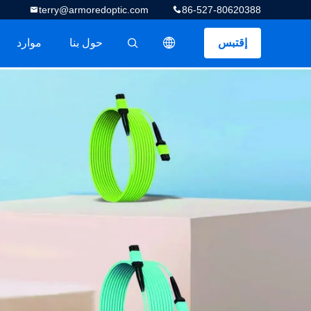
terry@armoredoptic.com
86-527-80620388
إقتبس
حول بنا
موارد
描述